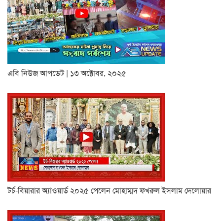
এবি নিউজ আপডেট | ১৩ অক্টোবর, ২০২৫
টর্চ-বিয়ারার অ্যাওয়ার্ড ২০২৫ পেলেন মোহাম্মদ ফখরুল ইসলাম দেলোয়ার