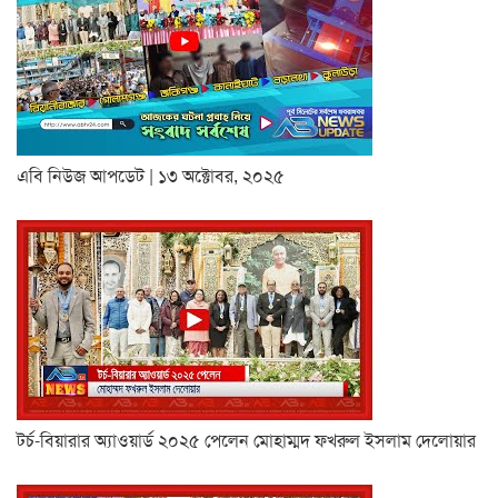
এবি নিউজ আপডেট | ১৩ অক্টোবর, ২০২৫
টর্চ-বিয়ারার অ্যাওয়ার্ড ২০২৫ পেলেন মোহাম্মদ ফখরুল ইসলাম দেলোয়ার