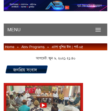
MENU
Toggle
navigati
Home
»
Abtv Programs
»
এলো খুশির ঈদ | পর্ব-০৫
আপডেট: জুন ৬, ২০২১ ২১:৪০
জনপ্রিয় সংবাদ