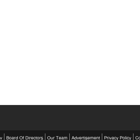
tv
Board Of Directors
Our Team
Advertisement
Privacy Policy
Co