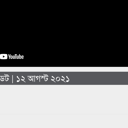
েট | ১২ আগস্ট ২০২১