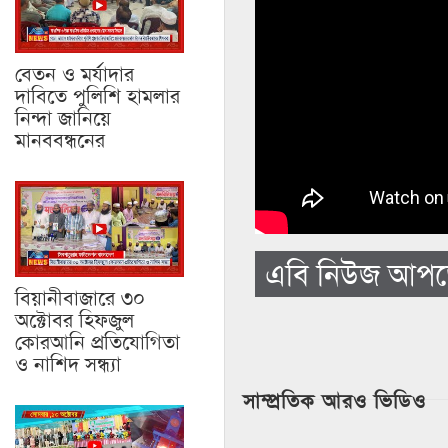
বেতন ও মর্যাদার
দাবিতে পুলিশি হামলার
নিন্দা জানিয়ে
মানববন্ধনের
এবি নিউজ আপড
বিয়ানীবাজারে ৩০
অক্টোবর হিফজুল
কোরআনি প্রতিযোগিতা
ও নাশিদ সন্ধ্যা
সাম্প্রতিক আরও ভিডিও