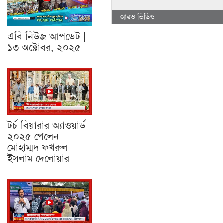
আরও ভিডিও
এবি নিউজ আপডেট |
১৩ অক্টোবর, ২০২৫
টর্চ-বিয়ারার অ্যাওয়ার্ড
২০২৫ পেলেন
মোহাম্মদ ফখরুল
ইসলাম দেলোয়ার