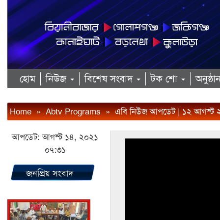
হোম
নিউজ
বিশেষ সংবাদ
টক শো
অনুষ্ঠ
Home
»
Abtv Programs
»
এবি নিউজ আপডেট | ১২ আগস্ট 
আপডেট: আগস্ট ১৪, ২০২১
০৭:৩১
জনপ্রিয় সংবাদ