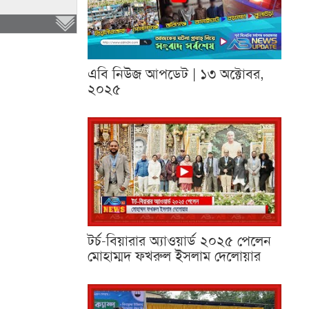
এবি নিউজ আপডেট | ১৩ অক্টোবর,
২০২৫
টর্চ-বিয়ারার অ্যাওয়ার্ড ২০২৫ পেলেন
মোহাম্মদ ফখরুল ইসলাম দেলোয়ার