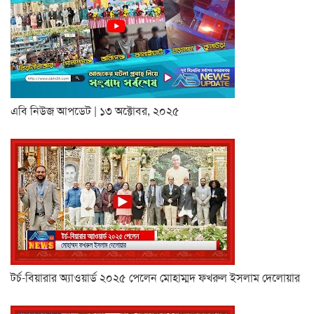
এবি নিউজ আপডেট | ১৩ অক্টোবর, ২০২৫
টর্চ-বিয়ারার অ্যাওয়ার্ড ২০২৫ পেলেন মোহাম্মদ ফখরুল ইসলাম দেলোয়ার