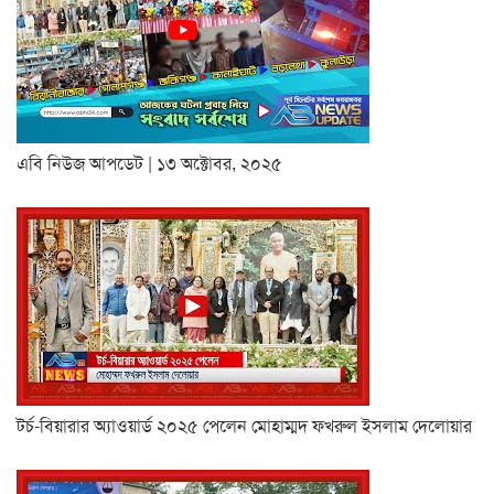
এবি নিউজ আপডেট | ১৩ অক্টোবর, ২০২৫
টর্চ-বিয়ারার অ্যাওয়ার্ড ২০২৫ পেলেন মোহাম্মদ ফখরুল ইসলাম দেলোয়ার