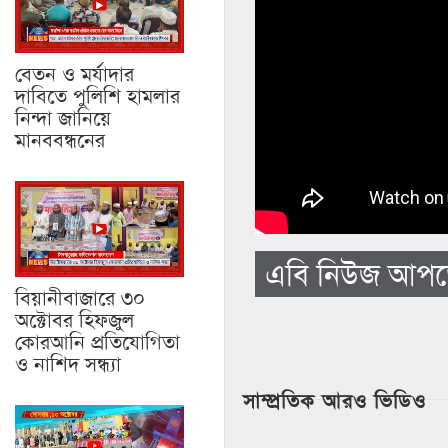
বেতন ও মর্যাদার
দাবিতে পুলিশি হামলার
নিন্দা জানিয়ে
মানববন্ধনের
এবি নিউজ আপড
বিয়ানীবাজারে ৩০
অক্টোবর হিফজুল
কোরআনি প্রতিযোগিতা
ও নাশিদ সন্ধ্যা
সাম্প্রতিক আরও ভিডিও