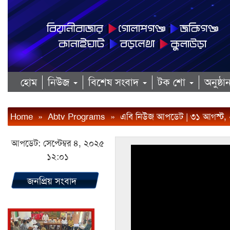
হোম
নিউজ
বিশেষ সংবাদ
টক শো
অনুষ্ঠ
Home
»
Abtv Programs
»
এবি নিউজ আপডেট | ৩১ আগস্ট,
আপডেট: সেপ্টেম্বর ৪, ২০২৫
১২:০১
জনপ্রিয় সংবাদ