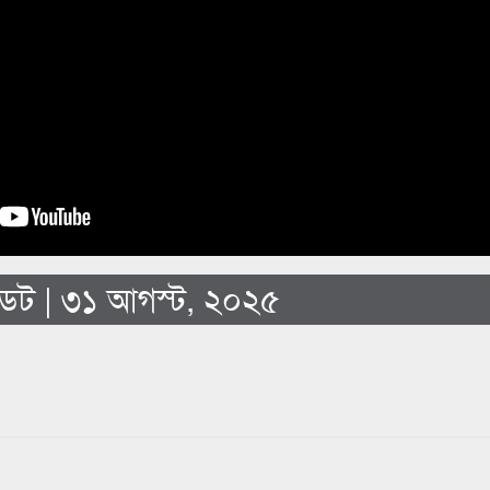
েট | ৩১ আগস্ট, ২০২৫