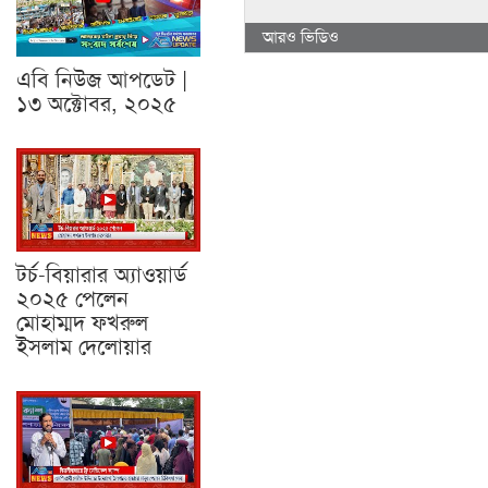
আরও ভিডিও
এবি নিউজ আপডেট |
১৩ অক্টোবর, ২০২৫
টর্চ-বিয়ারার অ্যাওয়ার্ড
২০২৫ পেলেন
মোহাম্মদ ফখরুল
ইসলাম দেলোয়ার