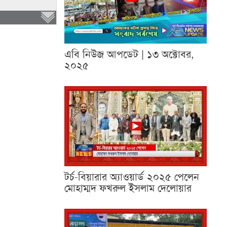
এবি নিউজ আপডেট | ১৩ অক্টোবর,
২০২৫
টর্চ-বিয়ারার অ্যাওয়ার্ড ২০২৫ পেলেন
মোহাম্মদ ফখরুল ইসলাম দেলোয়ার