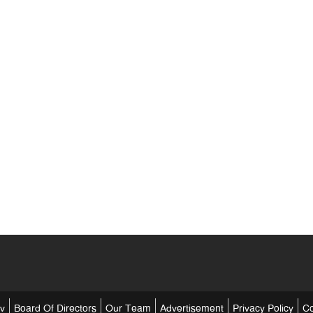
tv
Board Of Directors
Our Team
Advertisement
Privacy Policy
Co