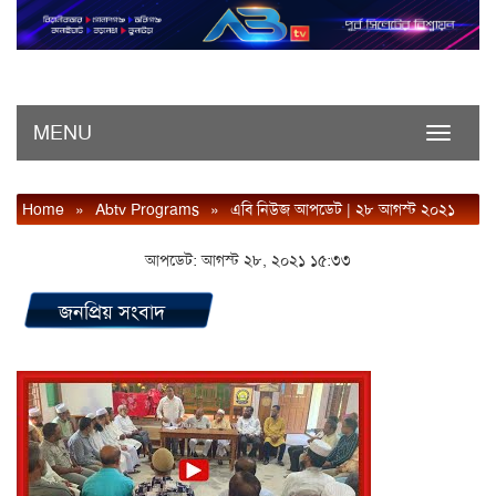
MENU
Toggle
navigati
Home
»
Abtv Programs
»
এবি নিউজ আপডেট | ২৮ আগস্ট ২০২১
আপডেট: আগস্ট ২৮, ২০২১ ১৫:৩৩
জনপ্রিয় সংবাদ