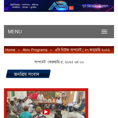
MENU
Toggle
navigati
Home
»
Abtv Programs
»
এবি নিউজ আপডেট | ২৭ জানুয়ারি ২০২২
আপডেট: ফেব্রুয়ারি ৫, ২০২২ ০৪:০০
জনপ্রিয় সংবাদ