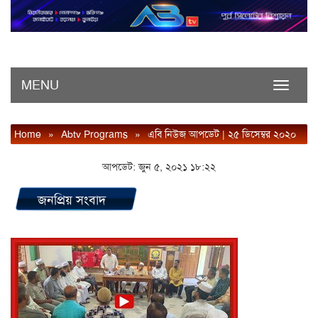
MENU
Toggle
navigati
Home
»
Abtv Programs
»
এবি নিউজ আপডেট | ২৫ ডিসেম্বর ২০২০
আপডেট: জুন ৫, ২০২১ ১৮:২২
জনপ্রিয় সংবাদ