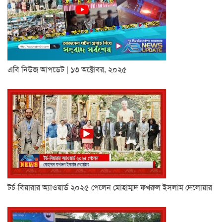
এবি নিউজ আপডেট | ১৩ অক্টোবর, ২০২৫
টর্চ-বিয়ারার অ্যাওয়ার্ড ২০২৫ পেলেন মোহাম্মদ ফখরুল ইসলাম দেলোয়ার