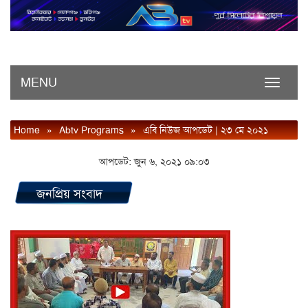
MENU
Toggle
navigati
Home
»
Abtv Programs
»
এবি নিউজ আপডেট | ২৩ মে ২০২১
আপডেট: জুন ৬, ২০২১ ০৯:০৩
জনপ্রিয় সংবাদ