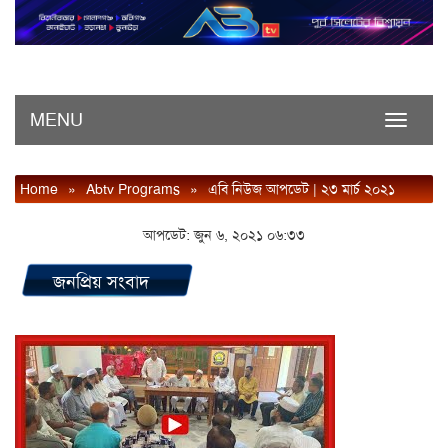
MENU
Toggle
navigati
Home
»
Abtv Programs
»
এবি নিউজ আপডেট | ২৩ মার্চ ২০২১
আপডেট: জুন ৬, ২০২১ ০৬:৩৩
জনপ্রিয় সংবাদ