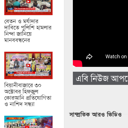
বেতন ও মর্যাদার
দাবিতে পুলিশি হামলার
নিন্দা জানিয়ে
মানববন্ধনের
এবি নিউজ আপডে
বিয়ানীবাজারে ৩০
অক্টোবর হিফজুল
কোরআনি প্রতিযোগিতা
ও নাশিদ সন্ধ্যা
সাম্প্রতিক আরও ভিডিও