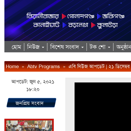
হোম
নিউজ
বিশেষ সংবাদ
টক শো
অনুষ্ঠ
Home
»
Abtv Programs
»
এবি নিউজ আপডেট | ২১ ডিসেম্ব
আপডেট: জুন ৫, ২০২১
১৮:২০
জনপ্রিয় সংবাদ