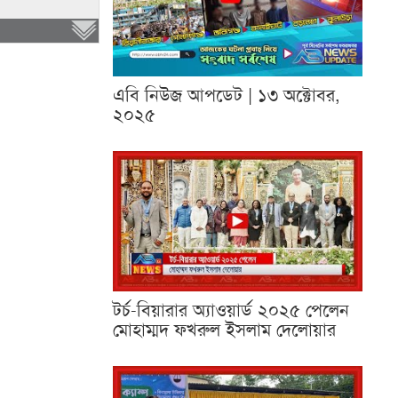
এবি নিউজ আপডেট | ১৩ অক্টোবর,
২০২৫
টর্চ-বিয়ারার অ্যাওয়ার্ড ২০২৫ পেলেন
মোহাম্মদ ফখরুল ইসলাম দেলোয়ার