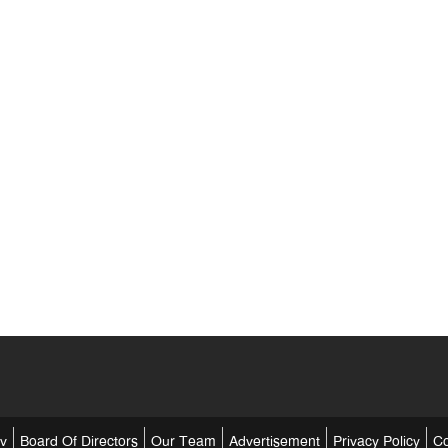
tv
Board Of Directors
Our Team
Advertisement
Privacy Policy
Co