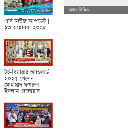
আরও ভিডিও
এবি নিউজ আপডেট |
১৩ অক্টোবর, ২০২৫
টর্চ-বিয়ারার অ্যাওয়ার্ড
২০২৫ পেলেন
মোহাম্মদ ফখরুল
ইসলাম দেলোয়ার