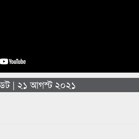
েট | ২১ আগস্ট ২০২১