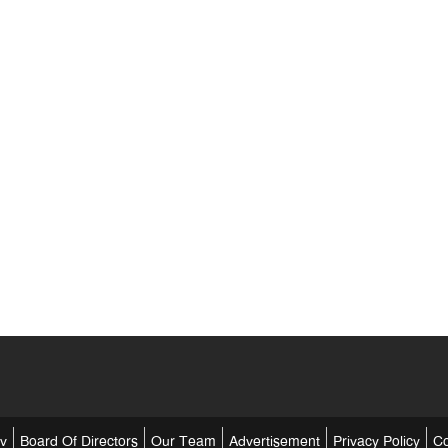
tv
Board Of Directors
Our Team
Advertisement
Privacy Policy
Co