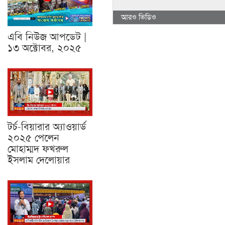
আরও ভিডিও
এবি নিউজ আপডেট |
১৩ অক্টোবর, ২০২৫
টর্চ-বিয়ারার অ্যাওয়ার্ড
২০২৫ পেলেন
মোহাম্মদ ফখরুল
ইসলাম দেলোয়ার