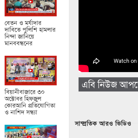
বেতন ও মর্যাদার
দাবিতে পুলিশি হামলার
নিন্দা জানিয়ে
মানববন্ধনের
এবি নিউজ আপড
বিয়ানীবাজারে ৩০
অক্টোবর হিফজুল
কোরআনি প্রতিযোগিতা
ও নাশিদ সন্ধ্যা
সাম্প্রতিক আরও ভিডিও