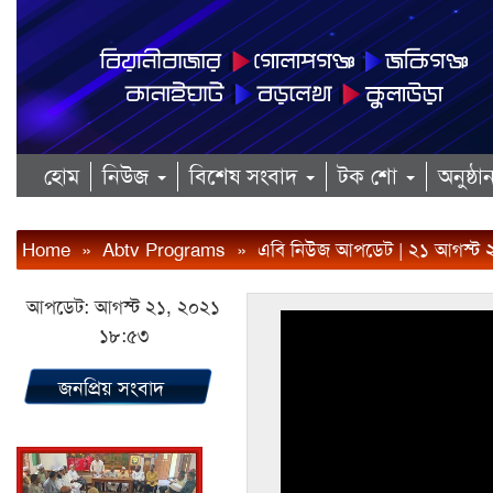
হোম
নিউজ
বিশেষ সংবাদ
টক শো
অনুষ্ঠ
Home
»
Abtv Programs
»
এবি নিউজ আপডেট | ২১ আগস্ট 
আপডেট: আগস্ট ২১, ২০২১
১৮:৫৩
জনপ্রিয় সংবাদ