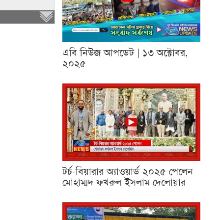
এবি নিউজ আপডেট | ১৩ অক্টোবর,
২০২৫
টর্চ-বিয়ারার অ্যাওয়ার্ড ২০২৫ পেলেন
মোহাম্মদ ফখরুল ইসলাম দেলোয়ার