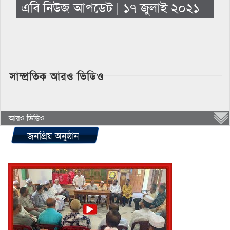
এবি নিউজ আপডেট | ১৭ জুলাই ২০২১
সাম্প্রতিক আরও ভিডিও
আরও ভিডিও
জনপ্রিয় অনুষ্ঠান