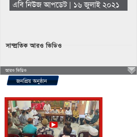
এবি নিউজ আপডেট | ১৬ জুলাই ২০২১
সাম্প্রতিক আরও ভিডিও
আরও ভিডিও
জনপ্রিয় অনুষ্ঠান