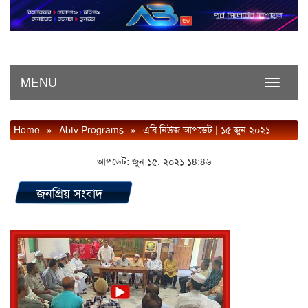
MENU
Toggle
navigati
Home
»
Abtv Programs
»
এবি নিউজ আপডেট | ১৫ জুন ২০২১
আপডেট: জুন ১৫, ২০২১ ১৪:৪৬
জনপ্রিয় সংবাদ