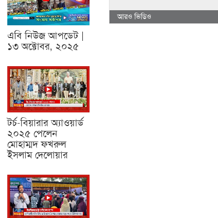
আরও ভিডিও
এবি নিউজ আপডেট |
১৩ অক্টোবর, ২০২৫
টর্চ-বিয়ারার অ্যাওয়ার্ড
২০২৫ পেলেন
মোহাম্মদ ফখরুল
ইসলাম দেলোয়ার