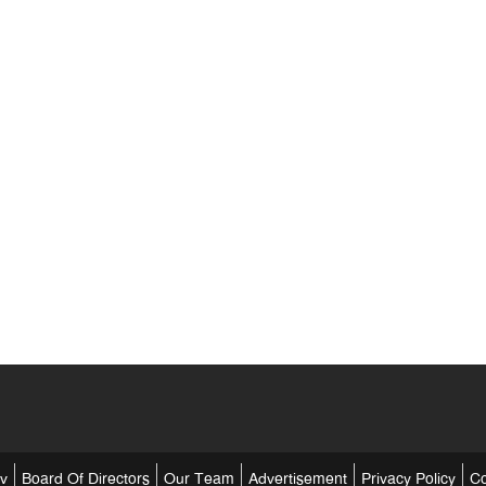
tv
Board Of Directors
Our Team
Advertisement
Privacy Policy
Co