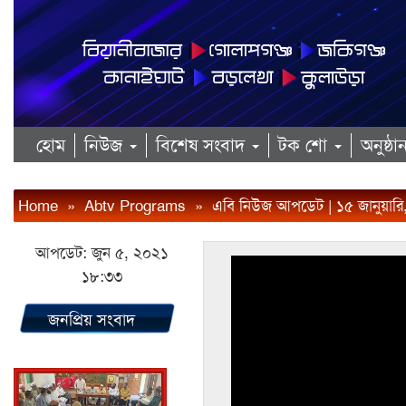
হোম
নিউজ
বিশেষ সংবাদ
টক শো
অনুষ্ঠ
Home
»
Abtv Programs
»
এবি নিউজ আপডেট | ১৫ জানুয়ার
আপডেট: জুন ৫, ২০২১
১৮:৩৩
জনপ্রিয় সংবাদ