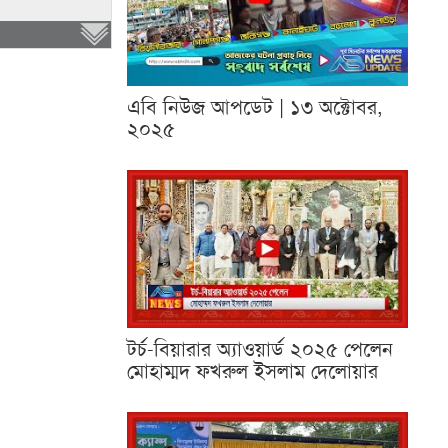
এবি নিউজ আপডেট | ১৩ অক্টোবর,
২০২৫
টর্চ-বিয়ারার অ্যাওয়ার্ড ২০২৫ পেলেন
মোহাম্মদ ফখরুল ইসলাম দেলোয়ার