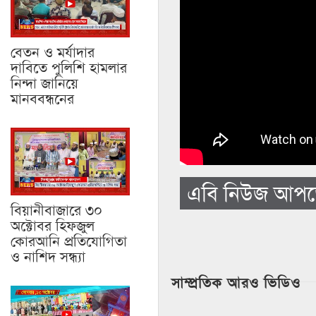
বেতন ও মর্যাদার
দাবিতে পুলিশি হামলার
নিন্দা জানিয়ে
মানববন্ধনের
এবি নিউজ আপডেট
বিয়ানীবাজারে ৩০
অক্টোবর হিফজুল
কোরআনি প্রতিযোগিতা
ও নাশিদ সন্ধ্যা
সাম্প্রতিক আরও ভিডিও