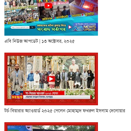
এবি নিউজ আপডেট | ১৩ অক্টোবর, ২০২৫
টর্চ-বিয়ারার অ্যাওয়ার্ড ২০২৫ পেলেন মোহাম্মদ ফখরুল ইসলাম দেলোয়ার