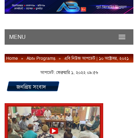
MENU
Toggle
navigati
Home
»
Abtv Programs
»
এবি নিউজ আপডেট | ১০ অক্টোবর, ২০২১
আপডেট: ফেব্রুয়ারি ১, ২০২২ ০৯:৫৬
জনপ্রিয় সংবাদ