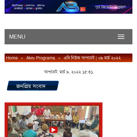
MENU
Toggle
navigati
Home
»
Abtv Programs
»
এবি নিউজ আপডেট | ০৯ মার্চ ২০২২
আপডেট: মার্চ ৯, ২০২২ ১৫:৩১
জনপ্রিয় সংবাদ