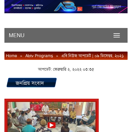
MENU
Toggle
navigati
Home
»
Abtv Programs
»
এবি নিউজ আপডেট | ০৯ ডিসেম্বর, ২০২১
আপডেট: ফেব্রুয়ারি ২, ২০২২ ০৩:৩৫
জনপ্রিয় সংবাদ