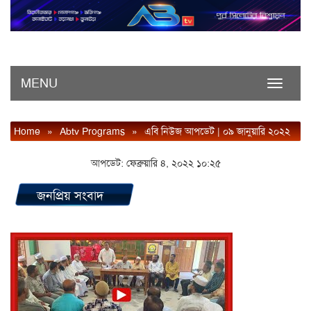
MENU
Toggle
navigati
Home
»
Abtv Programs
»
এবি নিউজ আপডেট | ০৯ জানুয়ারি ২০২২
আপডেট: ফেব্রুয়ারি ৪, ২০২২ ১০:২৫
জনপ্রিয় সংবাদ