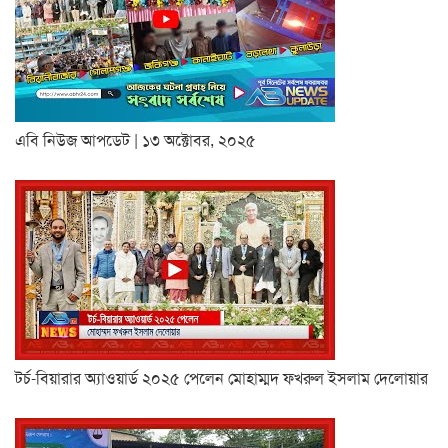
এবি নিউজ আপডেট | ১৩ অক্টোবর, ২০২৫
টর্চ-বিয়ারার অ্যাওয়ার্ড ২০২৫ পেলেন মোহাম্মদ ফখরুল ইসলাম দেলোয়ার