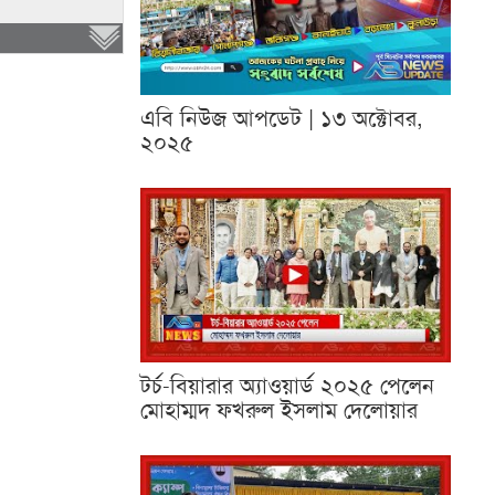
এবি নিউজ আপডেট | ১৩ অক্টোবর,
২০২৫
টর্চ-বিয়ারার অ্যাওয়ার্ড ২০২৫ পেলেন
মোহাম্মদ ফখরুল ইসলাম দেলোয়ার