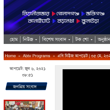
হোম
নিউজ
বিশেষ সংবাদ
টক শো
অনুষ্ঠ
Home
»
Abtv Programs
»
এবি নিউজ আপডেট | ০৫ মে, ২০
আপডেট: জুন ৬, ২০২১
০৮:৫১
জনপ্রিয় সংবাদ