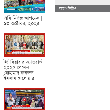
আরও ভিডিও
এবি নিউজ আপডেট |
১৩ অক্টোবর, ২০২৫
টর্চ-বিয়ারার অ্যাওয়ার্ড
২০২৫ পেলেন
মোহাম্মদ ফখরুল
ইসলাম দেলোয়ার