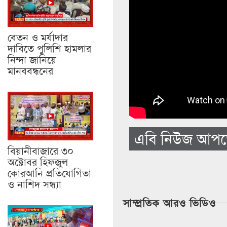
বেতন ও মর্যাদার
দাবিতে পুলিশি হামলার
নিন্দা জানিয়ে
মানববন্ধনের
এবি নিউজ আপডে
বিয়ানীবাজারে ৩০
অক্টোবর হিফজুল
কোরআনি প্রতিযোগিতা
ও নাশিদ সন্ধ্যা
সাম্প্রতিক আরও ভিডিও