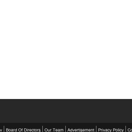
tv
Board Of Directors
Our Team
Advertisement
Privacy Policy
Co