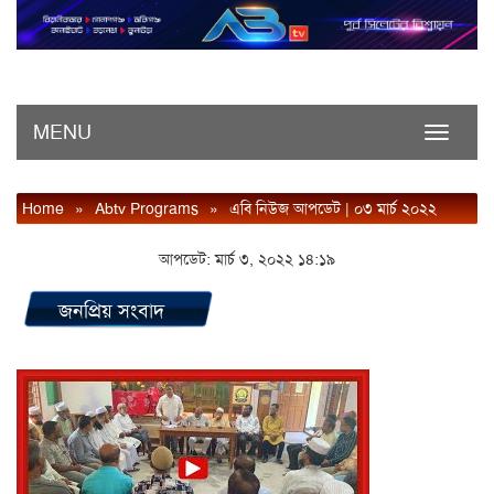
MENU
Toggle
navigati
Home
»
Abtv Programs
»
এবি নিউজ আপডেট | ০৩ মার্চ ২০২২
আপডেট: মার্চ ৩, ২০২২ ১৪:১৯
জনপ্রিয় সংবাদ