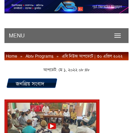
MENU
Toggle
navigati
Home
»
Abtv Programs
»
এবি নিউজ আপডেটে | ৩০ এপ্রিল ২০২২
আপডেট: মে ১, ২০২২ ০৮:৪৮
জনপ্রিয় সংবাদ