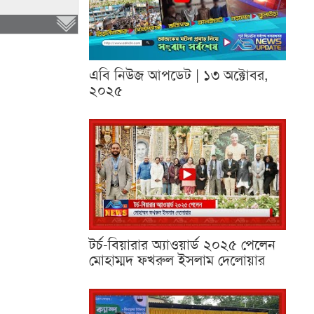
এবি নিউজ আপডেট | ১৩ অক্টোবর,
২০২৫
টর্চ-বিয়ারার অ্যাওয়ার্ড ২০২৫ পেলেন
মোহাম্মদ ফখরুল ইসলাম দেলোয়ার