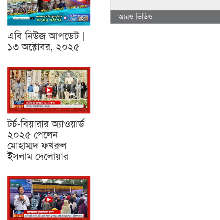
আরও ভিডিও
এবি নিউজ আপডেট |
১৩ অক্টোবর, ২০২৫
টর্চ-বিয়ারার অ্যাওয়ার্ড
২০২৫ পেলেন
মোহাম্মদ ফখরুল
ইসলাম দেলোয়ার