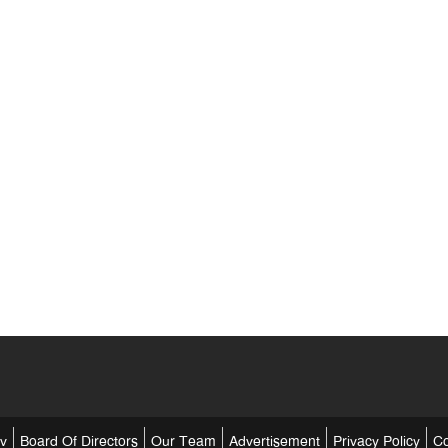
tv
Board Of Directors
Our Team
Advertisement
Privacy Policy
Co