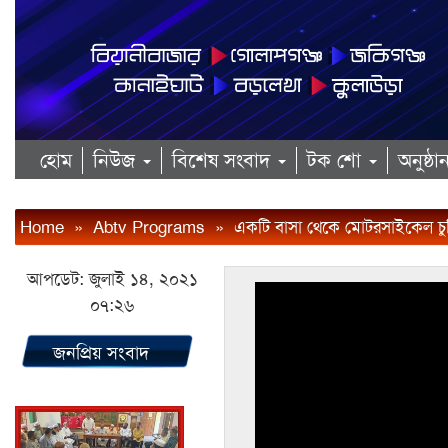
হোম
নিউজ
বিশেষ সংবাদ
টক শো
অনুষ্ঠ
Home
»
Abtv Programs
»
একটি বাসা থেকে মোটরসাইকেল চুরি
আপডেট: জুলাই ১৪, ২০২১
০৭:২৬
জনপ্রিয় সংবাদ