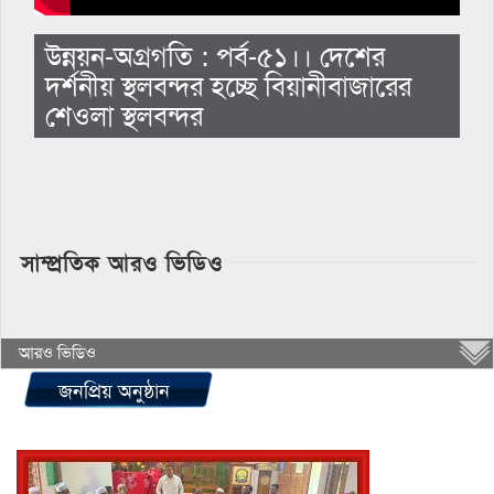
উন্নয়ন-অগ্রগতি : পর্ব-৫১।। দেশের
দর্শনীয় স্থলবন্দর হচ্ছে বিয়ানীবাজারের
শেওলা স্থলবন্দর
সাম্প্রতিক আরও ভিডিও
আরও ভিডিও
জনপ্রিয় অনুষ্ঠান