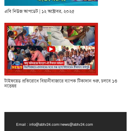
এবি নিউজ আপডেট | ১২ অক্টোবর, ২০২৫
টাইফয়েড প্রতিরোধে বিয়ানীবাজারে ব্যাপক টিকাদান শুরু, চলবে ১৩
নভেম্বর
Email :
info@abtv24.com
/
news@abtv24.com