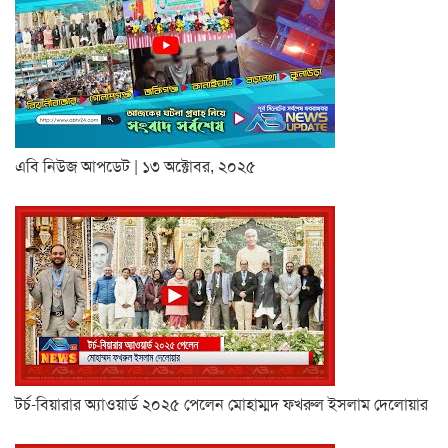
এবি নিউজ আপডেট | ১৩ অক্টোবর, ২০২৫
টর্চ-বিয়ারার অ্যাওয়ার্ড ২০২৫ পেলেন মোহাম্মদ ফখরুল ইসলাম দেলোয়ার