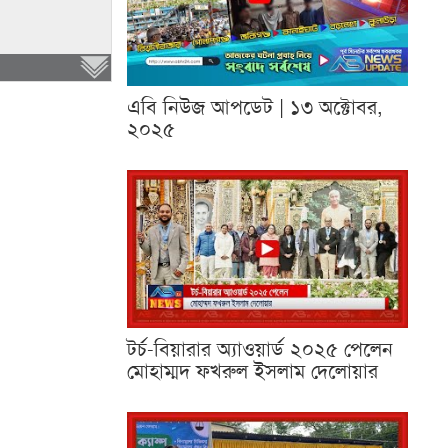
এবি নিউজ আপডেট | ১৩ অক্টোবর,
২০২৫
টর্চ-বিয়ারার অ্যাওয়ার্ড ২০২৫ পেলেন
মোহাম্মদ ফখরুল ইসলাম দেলোয়ার