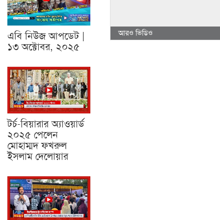
আরও ভিডিও
এবি নিউজ আপডেট |
১৩ অক্টোবর, ২০২৫
টর্চ-বিয়ারার অ্যাওয়ার্ড
২০২৫ পেলেন
মোহাম্মদ ফখরুল
ইসলাম দেলোয়ার