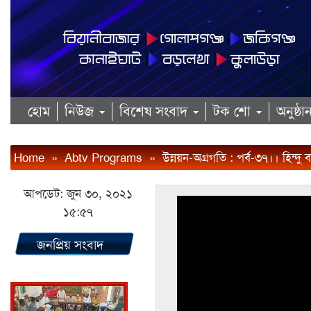
হোম
নিউজ
বিশেষ সংবাদ
টক শো
অনুষ্ঠ
Home
»
Abtv Programs
»
উন্নয়ন-অগ্রগতি : পর্ব-৩৭।। হিন্দু 
আপডেট: জুন ৩০, ২০২১
১৫:৫৭
জনপ্রিয় সংবাদ