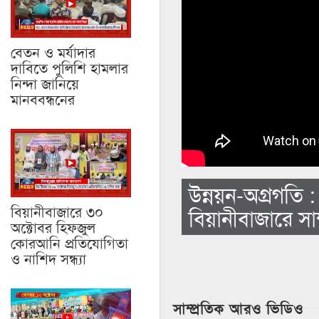
বেতন ও মর্যাদার
দাবিতে পুলিশি হামলার
নিন্দা জানিয়ে
মানববন্ধনের
উন্নয়ন-অগ্রগতি :
বিয়ানীবাজারে ৩০
বিয়ানীবাজারে সাম
অক্টোবর হিফজুল
কোরআনি প্রতিযোগিতা
ও নাশিদ সন্ধ্যা
সাম্প্রতিক আরও ভিডিও