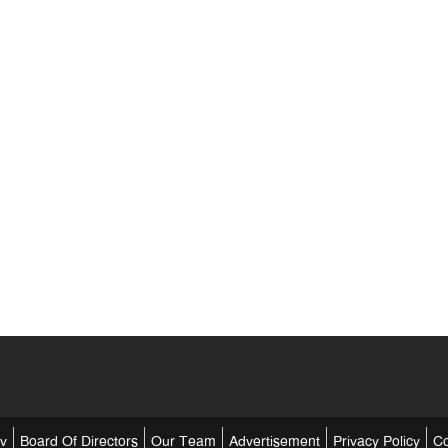
tv
Board Of Directors
Our Team
Advertisement
Privacy Policy
Co