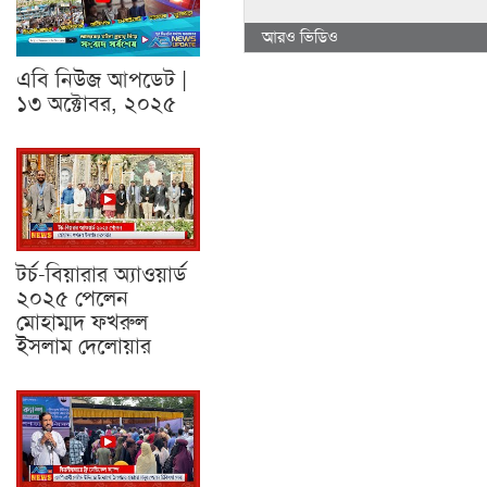
আরও ভিডিও
এবি নিউজ আপডেট |
১৩ অক্টোবর, ২০২৫
টর্চ-বিয়ারার অ্যাওয়ার্ড
২০২৫ পেলেন
মোহাম্মদ ফখরুল
ইসলাম দেলোয়ার