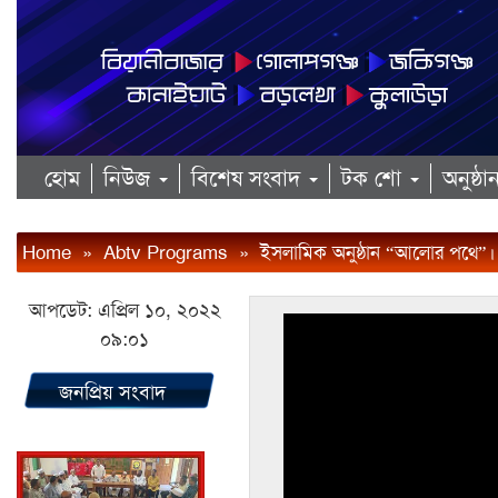
হোম
নিউজ
বিশেষ সংবাদ
টক শো
অনুষ্ঠ
Home
»
Abtv Programs
»
ইসলামিক অনুষ্ঠান “আলোর পথে”।।
আপডেট: এপ্রিল ১০, ২০২২
০৯:০১
জনপ্রিয় সংবাদ