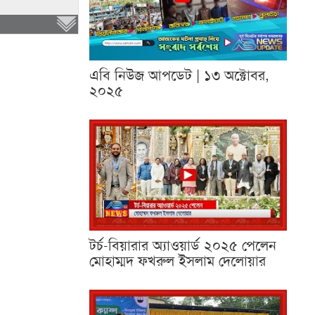
এবি নিউজ আপডেট | ১৩ অক্টোবর,
২০২৫
টর্চ-বিয়ারার অ্যাওয়ার্ড ২০২৫ পেলেন
মোহাম্মদ ফখরুল ইসলাম দেলোয়ার