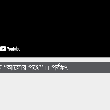
ান “আলোর পথে”।। পর্ব#৭