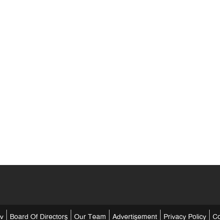
tv
Board Of Directors
Our Team
Advertisement
Privacy Policy
Co