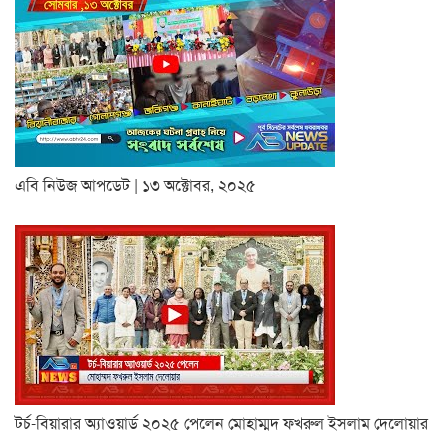
এবি নিউজ আপডেট | ১৩ অক্টোবর, ২০২৫
টর্চ-বিয়ারার অ্যাওয়ার্ড ২০২৫ পেলেন মোহাম্মদ ফখরুল ইসলাম দেলোয়ার