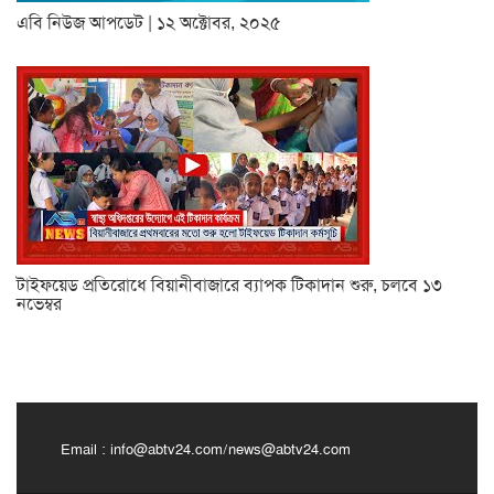
এবি নিউজ আপডেট | ১২ অক্টোবর, ২০২৫
টাইফয়েড প্রতিরোধে বিয়ানীবাজারে ব্যাপক টিকাদান শুরু, চলবে ১৩
নভেম্বর
Email :
info@abtv24.com
/
news@abtv24.com