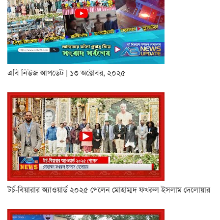
এবি নিউজ আপডেট | ১৩ অক্টোবর, ২০২৫
টর্চ-বিয়ারার অ্যাওয়ার্ড ২০২৫ পেলেন মোহাম্মদ ফখরুল ইসলাম দেলোয়ার